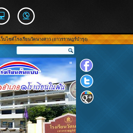
รงเรียนวัดนางสาว (ถาวรราษฎร์บำรุง)